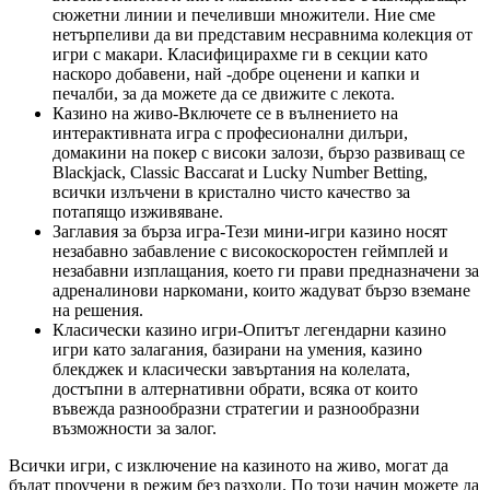
сюжетни линии и печеливши множители. Ние сме
нетърпеливи да ви представим несравнима колекция от
игри с макари. Класифицирахме ги в секции като
наскоро добавени, най -добре оценени и капки и
печалби, за да можете да се движите с лекота.
Казино на живо-Включете се в вълнението на
интерактивната игра с професионални дилъри,
домакини на покер с високи залози, бързо развиващ се
Blackjack, Classic Baccarat и Lucky Number Betting,
всички излъчени в кристално чисто качество за
потапящо изживяване.
Заглавия за бърза игра-Тези мини-игри казино носят
незабавно забавление с високоскоростен геймплей и
незабавни изплащания, което ги прави предназначени за
адреналинови наркомани, които жадуват бързо вземане
на решения.
Класически казино игри-Опитът легендарни казино
игри като залагания, базирани на умения, казино
блекджек и класически завъртания на колелата,
достъпни в алтернативни обрати, всяка от които
въвежда разнообразни стратегии и разнообразни
възможности за залог.
Всички игри, с изключение на казиното на живо, могат да
бъдат проучени в режим без разходи. По този начин можете да