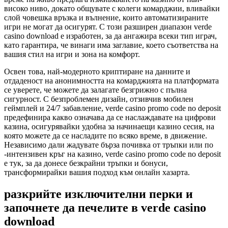
високо ниво, докато общувате с колеги комарджии, вливайки
слой човешка връзка и вълнение, които автоматизираните
игри не могат да осигурят. С този разширен диапазон verde
casino download е изработен, за да ангажира всеки тип играч,
като гарантира, че винаги има заглавие, което съответства на
вашия стил на игри и зона на комфорт.
Освен това, най-модерното криптиране на данните и
отдаденост на анонимността на комарджията на платформата
се уверете, че можете да залагате безгрижно с пълна
сигурност. С безпроблемен дизайн, отзивчив мобилен
геймплей и 24/7 забавление, verde casino promo code no deposit
предефинира какво означава да се наслаждавате на цифрови
казина, осигурявайки удобна за начинаещи казино сесия, на
която можете да се насладите по всяко време, в движение.
Независимо дали жадувате бърза почивка от тръпки или по
-интензивен кръг на казино, verde casino promo code no deposit
е тук, за да донесе безкрайни тръпки и бонуси,
трансформирайки вашия подход към онлайн хазарта.
разкрийте изключителни перки и
започнете да печелите в verde casino
download