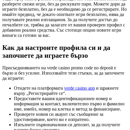
разберете свежи игри, без да рискувате пари. Можете дори да
играете безплатно, без да е необходимо да се регистрирате. Но
имайте предвид, че докато опитвате игри безплатно, няма да
получавате реални изплащания. За да получите достъп до
печалбите си, трябва да залагате от вашия проверен профил с
добавени реални средства. Със стотици опции новите игри
винаги са готови за вас.
Как да настроите профила си и да
започнете да играете бързо
Присъединяването на verde casino promo code no deposit е
бързо и без усилие. Използвайте тези стъпки, за да започнете
да играете:
Отидете на платформата
verde casino app
и щракнете
върху „Регистрирайте се“.
Предоставете вашия идентификационен номер и
информация за контакт, включително първо и фамилно
име, имейл, номер на клетка и метод за финансиране.
Проверете новия си акаунт със съобщение за
удостоверяване, което ви е изпратено.
Изпълнете първоначалния си депозит, за да получите
вашите бонус средства.