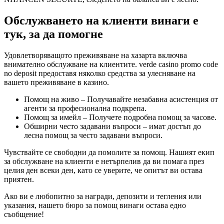
Обслужването на клиенти винаги е
тук, за да помогне
Удовлетворяващото преживяване на хазарта включва
внимателно обслужване на клиентите. verde casino promo code
no deposit предоставя няколко средства за улесняване на
вашето преживяване в казино.
Помощ на живо – Получавайте незабавна асистенция от
агенти за професионална подкрепа.
Помощ за имейл – Получете подробна помощ за часове.
Обширни често задавани въпроси – имат достъп до
лесна помощ за често задавани въпроси.
Чувствайте се свободни да помолите за помощ. Нашият екип
за обслужване на клиенти е нетърпелив да ви помага през
целия ден всеки ден, като се уверите, че опитът ви остава
приятен.
Ако ви е любопитно за награди, депозити и тегления или
указания, нашето бюро за помощ винаги остава едно
съобщение!