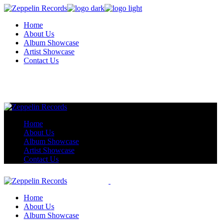
Skip
to
Home
the
About Us
content
Album Showcase
Artist Showcase
Contact Us
Home
About Us
Album Showcase
Artist Showcase
Contact Us
Home
About Us
Album Showcase