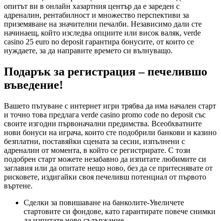
опитът ви в онлайн хазартния център да е зареден с
адреналин, рентабилност и множество перспективи за
приземяване на значителни печалби. Независимо дали сте
начинаещ, който изследва опциите или висок валяк, verde
casino 25 euro no deposit гарантира бонусите, от които се
нуждаете, за да направите времето си вълнуващо.
Подарък за регистрация – печелившо
въведение!
Вашето пътуване с интернет игри трябва да има начален старт
и точно това предлага verde casino promo code no deposit със
своите изгодни първоначални предимства. Всеобхватните
нови бонуси на играча, които сте подобрили банкови и казино
безплатни, поставяйки сцената за сесии, изпълнени с
адреналин от момента, в който се регистрирате. С този
подобрен старт можете незабавно да изпитате любимите си
заглавия или да опитате нещо ново, без да се притеснявате от
рисковете, издигайки своя печеливш потенциал от първото
въртене.
Сделки за повишаване на банколите-Увеличете
стартовите си фондове, като гарантирате повече снимки
да изпитате ново съдържание.