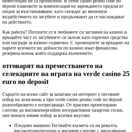
инвестиции не са пропилени. В verde casino promo code no
deposit плановете за компенсация на зареждането предлагат
опция за възстановяване, като свеждат до минимум
въздействието на загубите и продължават да се наслаждават
на действието.
Как работи? Потопете се в любимите си заглавия на казино и
връщайте част от загубените си залози като парични средства
или награди за казино седмично. С промоциите за връщане на
парите всичките ви дейности по казино имат финансова
резервна копия, която поддържа вълнението.
отговарят на преместването на
селекциите на играта на verde casino 25
euro no deposit
Сърцето на всеки сайт за залагане на интернет е неговият
избор на залагания, а при verde casino promo code no deposit
разнообразието е потресаващо. От красиво проектирани
слотове до високоенергийни интерактивни хазартни сесии,
ние винаги имаме избор за всички вкусове.
Плодови машини-Тествайте късмета си на реколта,
високотехнологични и масивни слотове с завладяващи