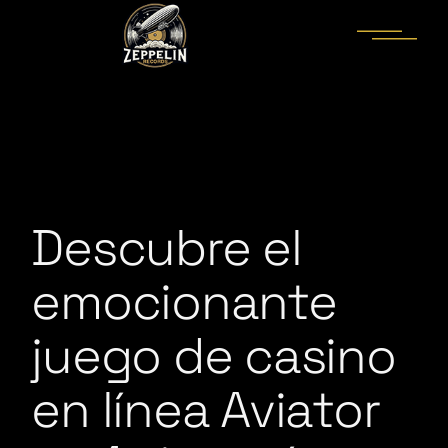
Skip
to
the
content
paribahis
Descubre el
emocionante
juego de casino
en línea Aviator