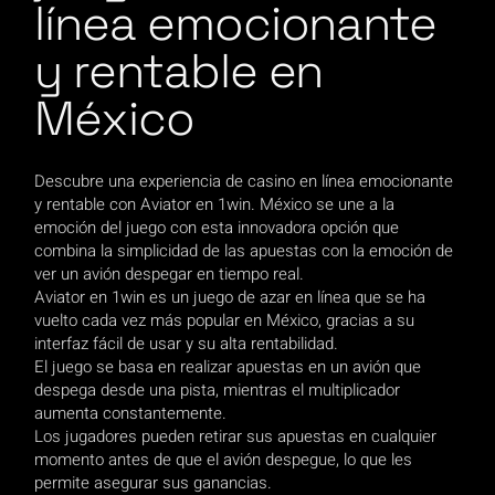
línea emocionante
y rentable en
México
Descubre una experiencia de casino en línea emocionante
y rentable con Aviator en 1win. México se une a la
emoción del juego con esta innovadora opción que
combina la simplicidad de las apuestas con la emoción de
ver un avión despegar en tiempo real.
Aviator en 1win es un juego de azar en línea que se ha
vuelto cada vez más popular en México, gracias a su
interfaz fácil de usar y su alta rentabilidad.
El juego se basa en realizar apuestas en un avión que
despega desde una pista, mientras el multiplicador
aumenta constantemente.
Los jugadores pueden retirar sus apuestas en cualquier
momento antes de que el avión despegue, lo que les
permite asegurar sus ganancias.