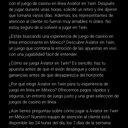
con el juego de casino en línea Aviator en 1win. Después
de jugar durante unas horas, solicité un retiro y me dijeron
que tomaría varios días. Además, los representantes de
atención al cliente no fueron muy amables ni útiles. No
estoy seguro de si volveré a jugar en 1win.
¿Estás buscando una experiencia de juego de casino en
línea emocionante en México? Descubre Aviator en 1win,
un juego que combina la emoción de las apuestas en vivo
con una jugabilidad fácil de entender.
¿Cómo se juega Aviator en 1win? Es sencillo: haz tu
apuesta antes de que el avión despegue y cobra tus
ganancias antes de que desaparezca del horizonte.
¿Por qué elegir Aviator en 1win para tu experiencia de
juego en línea en México? Ofrecemos pagos rápidos y
seguros, un entorno de juego justo y una gran selección de
juegos de casino en línea.
¿Aún tienes preguntas sobre cómo jugar a Aviator en 1win
en México? Nuestro equipo de atención al cliente está
disponible las 24 horas del día, los 7 días de la semana