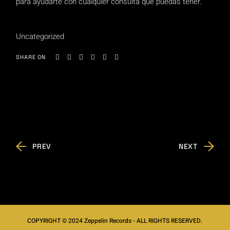
para ayudarte con cualquier consulta que puedas tener.
Uncategorized
SHARE ON
PREV
NEXT
COPYRIGHT © 2024 Zeppelin Records - ALL RIGHTS RESERVED.