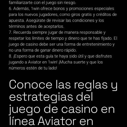
familiarizarte con el juego sin riesgo.
6. Además, 1win ofrece bonos y promociones especiales
para los nuevos jugadores, como giros gratis y créditos de
apuesta. Asegúrate de revisar las condiciones y los
términos antes de aceptarlos.
7. Recuerda siempre jugar de manera responsable y
respetar los límites de tiempo y dinero que te has fijado. El
juego de casino debe ser una forma de entretenimiento y
no una forma de ganar dinero rápido.
8. ¡Espero que esta guía te haya sido útil y que disfrutes
jugando a Aviator en 1win! ¡Mucha suerte y que los
números estén de tu lado!
Conoce las reglas y
estrategias del
juego de casino en
línea Aviator en