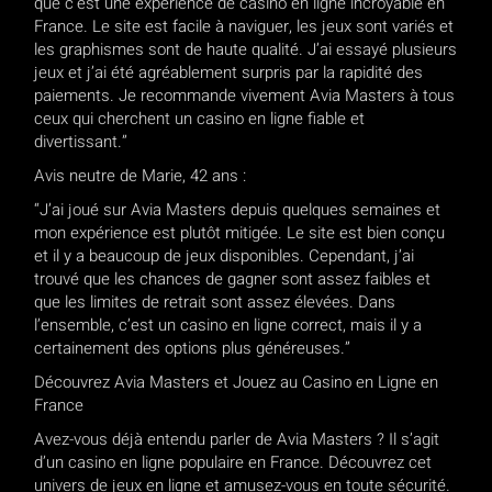
que c’est une expérience de casino en ligne incroyable en
France. Le site est facile à naviguer, les jeux sont variés et
les graphismes sont de haute qualité. J’ai essayé plusieurs
jeux et j’ai été agréablement surpris par la rapidité des
paiements. Je recommande vivement Avia Masters à tous
ceux qui cherchent un casino en ligne fiable et
divertissant.”
Avis neutre de Marie, 42 ans :
“J’ai joué sur Avia Masters depuis quelques semaines et
mon expérience est plutôt mitigée. Le site est bien conçu
et il y a beaucoup de jeux disponibles. Cependant, j’ai
trouvé que les chances de gagner sont assez faibles et
que les limites de retrait sont assez élevées. Dans
l’ensemble, c’est un casino en ligne correct, mais il y a
certainement des options plus généreuses.”
Découvrez Avia Masters et Jouez au Casino en Ligne en
France
Avez-vous déjà entendu parler de Avia Masters ? Il s’agit
d’un casino en ligne populaire en France. Découvrez cet
univers de jeux en ligne et amusez-vous en toute sécurité.