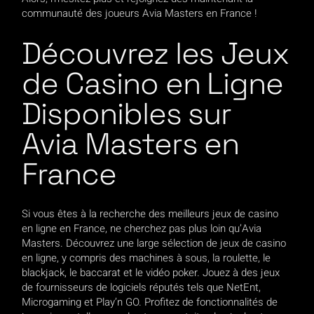
communauté des joueurs Avia Masters en France !
Découvrez les Jeux
de Casino en Ligne
Disponibles sur
Avia Masters en
France
Si vous êtes à la recherche des meilleurs jeux de casino
en ligne en France, ne cherchez pas plus loin qu’Avia
Masters. Découvrez une large sélection de jeux de casino
en ligne, y compris des machines à sous, la roulette, le
blackjack, le baccarat et le vidéo poker. Jouez à des jeux
de fournisseurs de logiciels réputés tels que NetEnt,
Microgaming et Play’n GO. Profitez de fonctionnalités de