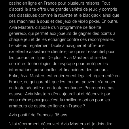
casino en ligne en France pour plusieurs raisons. Tout
d’abord, le site offre une grande variété de jeux, y compris
des classiques comme la roulette et le blackjack, ainsi que
des machines à sous et des jeux de vidéo poker. En outre,
Avia Masters dispose d’un programme de fidélité
généreux, qui permet aux joueurs de gagner des points à
chaque jeu et de les échanger contre des récompenses.
Le site est également facile à naviguer et offre une
excellente assistance clientèle, ce qui est essentiel pour
les joueurs en ligne. De plus, Avia Masters utilise les
dernières technologies de cryptage pour protéger les
informations personnelles et financières des joueurs.
Enfin, Avia Masters est entièrement légal et réglementé en
France, ce qui garantit que les joueurs peuvent s’amuser
en toute sécurité et en toute confiance. Pourquoi ne pas
essayer Avia Masters dès aujourd’hui et découvrir par
vous-même pourquoi c’est la meilleure option pour les
amateurs de casino en ligne en France ?
Avis positif de François, 35 ans :
“J’ai récemment découvert Avia Masters et je dois dire