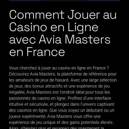
Comment Jouer au
Casino en Ligne
avec Avia Masters
en France
Vous cherchez à jouer au casino en ligne en France ?
Découvrez Avia Masters, la plateforme de référence pour
les amateurs de jeux de hasard. Avec une large sélection
de jeux, des bonus attractifs et une expérience de jeu
inégalée, Avia Masters est l’endroit idéal pour tous les
passionnés de casino en ligne. Profitez d’une interface
intuitive et sécurisée, et plongez dans l’univers captivant
des casinos en ligne. Que vous soyez un débutant ou un
joueur expérimenté, Avia Masters vous offre une
expérience de jeu unique et des gains potentiels élevés.
Alors, n’hésitez plus et rejoignez dès maintenant la