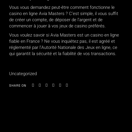
Vous vous demandez peut-être comment fonctionne le
casino en ligne Avia Masters ? C’est simple, il vous suffit
de créer un compte, de déposer de l’argent et de
commencer à jouer à vos jeux de casino préférés.
Vous voulez savoir si Avia Masters est un casino en ligne
fiable en France ? Ne vous inquiétez pas, il est agréé et
réglementé par l’Autorité Nationale des Jeux en ligne, ce
qui garantit la sécurité et la fiabilité de vos transactions.
Uncategorized
SHARE ON