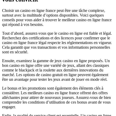
Choisir un casino en ligne france peut être une tâche complexe,
surtout avec la multitude d’options disponibles. Voici quelques
conseils pour vous aider à trouver le meilleur casino en ligne france
qui répond à vos besoins.
Tout d’abord, assurez-vous que le casino en ligne est fiable et légal.
Recherchez des certifications et des licences pour confirmer que le
casino en ligne france légal respecte les réglementations en vigueur.
Cela garantit que vos transactions et vos informations personnelles
sont en sécurité.
Ensuite, examinez la gamme de jeux casino en ligne proposés. Un
bon casino en ligne offre une variété de jeux, allant des classiques
comme le blackjack et la roulette aux dernières innovations du
marché. Les options de casino gratuit en ligne peuvent également
être un avantage pour tester les jeux avant de jouer en mode réel.
Le bonus et les promotions sont également des éléments clés à
considérer. Les meilleurs casino en ligne france offrent des offres
alléchantes pour attirer de nouveaux joueurs. Assurez-vous de bien
comprendre les conditions d’utilisation de ces bonus avant de vous
engager.
Enfin, la qualité du service client est essentielle. Un casino en ligne