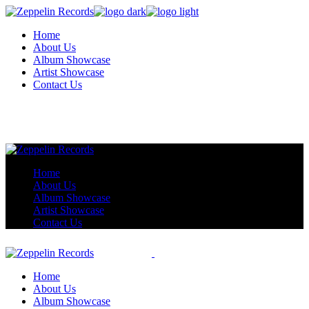
Skip
to
Home
the
About Us
content
Album Showcase
Artist Showcase
Contact Us
Home
About Us
Album Showcase
Artist Showcase
Contact Us
Home
About Us
Album Showcase