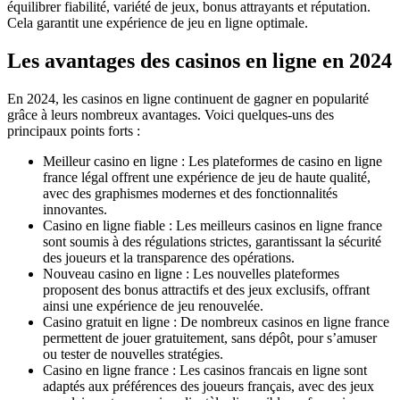
équilibrer fiabilité, variété de jeux, bonus attrayants et réputation.
Cela garantit une expérience de jeu en ligne optimale.
Les avantages des casinos en ligne en 2024
En 2024, les casinos en ligne continuent de gagner en popularité
grâce à leurs nombreux avantages. Voici quelques-uns des
principaux points forts :
Meilleur casino en ligne : Les plateformes de casino en ligne
france légal offrent une expérience de jeu de haute qualité,
avec des graphismes modernes et des fonctionnalités
innovantes.
Casino en ligne fiable : Les meilleurs casinos en ligne france
sont soumis à des régulations strictes, garantissant la sécurité
des joueurs et la transparence des opérations.
Nouveau casino en ligne : Les nouvelles plateformes
proposent des bonus attractifs et des jeux exclusifs, offrant
ainsi une expérience de jeu renouvelée.
Casino gratuit en ligne : De nombreux casinos en ligne france
permettent de jouer gratuitement, sans dépôt, pour s’amuser
ou tester de nouvelles stratégies.
Casino en ligne france : Les casinos francais en ligne sont
adaptés aux préférences des joueurs français, avec des jeux