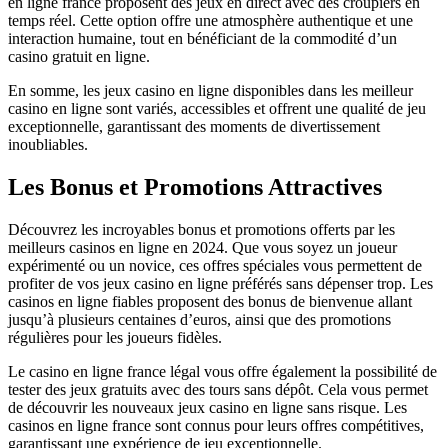
en ligne france proposent des jeux en direct avec des croupiers en
temps réel. Cette option offre une atmosphère authentique et une
interaction humaine, tout en bénéficiant de la commodité d’un
casino gratuit en ligne.
En somme, les jeux casino en ligne disponibles dans les meilleur
casino en ligne sont variés, accessibles et offrent une qualité de jeu
exceptionnelle, garantissant des moments de divertissement
inoubliables.
Les Bonus et Promotions Attractives
Découvrez les incroyables bonus et promotions offerts par les
meilleurs casinos en ligne en 2024. Que vous soyez un joueur
expérimenté ou un novice, ces offres spéciales vous permettent de
profiter de vos jeux casino en ligne préférés sans dépenser trop. Les
casinos en ligne fiables proposent des bonus de bienvenue allant
jusqu’à plusieurs centaines d’euros, ainsi que des promotions
régulières pour les joueurs fidèles.
Le casino en ligne france légal vous offre également la possibilité de
tester des jeux gratuits avec des tours sans dépôt. Cela vous permet
de découvrir les nouveaux jeux casino en ligne sans risque. Les
casinos en ligne france sont connus pour leurs offres compétitives,
garantissant une expérience de jeu exceptionnelle.