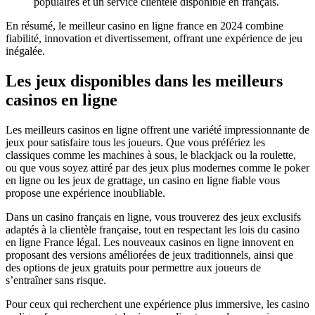
populaires et un service clientèle disponible en français.
En résumé, le meilleur casino en ligne france en 2024 combine
fiabilité, innovation et divertissement, offrant une expérience de jeu
inégalée.
Les jeux disponibles dans les meilleurs
casinos en ligne
Les meilleurs casinos en ligne offrent une variété impressionnante de
jeux pour satisfaire tous les joueurs. Que vous préfériez les
classiques comme les machines à sous, le blackjack ou la roulette,
ou que vous soyez attiré par des jeux plus modernes comme le poker
en ligne ou les jeux de grattage, un casino en ligne fiable vous
propose une expérience inoubliable.
Dans un casino français en ligne, vous trouverez des jeux exclusifs
adaptés à la clientèle française, tout en respectant les lois du casino
en ligne France légal. Les nouveaux casinos en ligne innovent en
proposant des versions améliorées de jeux traditionnels, ainsi que
des options de jeux gratuits pour permettre aux joueurs de
s’entraîner sans risque.
Pour ceux qui recherchent une expérience plus immersive, les casino