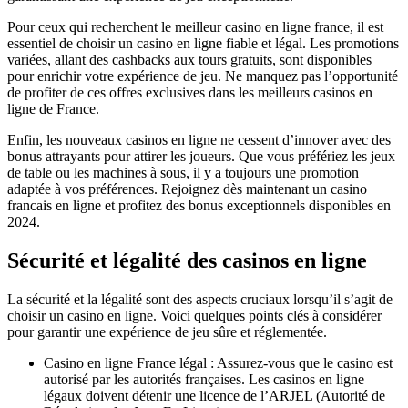
Pour ceux qui recherchent le meilleur casino en ligne france, il est
essentiel de choisir un casino en ligne fiable et légal. Les promotions
variées, allant des cashbacks aux tours gratuits, sont disponibles
pour enrichir votre expérience de jeu. Ne manquez pas l’opportunité
de profiter de ces offres exclusives dans les meilleurs casinos en
ligne de France.
Enfin, les nouveaux casinos en ligne ne cessent d’innover avec des
bonus attrayants pour attirer les joueurs. Que vous préfériez les jeux
de table ou les machines à sous, il y a toujours une promotion
adaptée à vos préférences. Rejoignez dès maintenant un casino
francais en ligne et profitez des bonus exceptionnels disponibles en
2024.
Sécurité et légalité des casinos en ligne
La sécurité et la légalité sont des aspects cruciaux lorsqu’il s’agit de
choisir un casino en ligne. Voici quelques points clés à considérer
pour garantir une expérience de jeu sûre et réglementée.
Casino en ligne France légal : Assurez-vous que le casino est
autorisé par les autorités françaises. Les casinos en ligne
légaux doivent détenir une licence de l’ARJEL (Autorité de