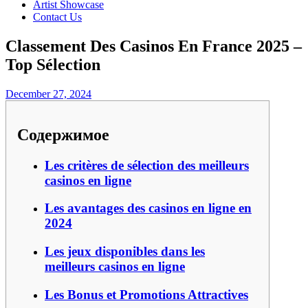
Artist Showcase
Contact Us
Classement Des Casinos En France 2025 –
Top Sélection
December 27, 2024
Содержимое
Les critères de sélection des meilleurs
casinos en ligne
Les avantages des casinos en ligne en
2024
Les jeux disponibles dans les
meilleurs casinos en ligne
Les Bonus et Promotions Attractives