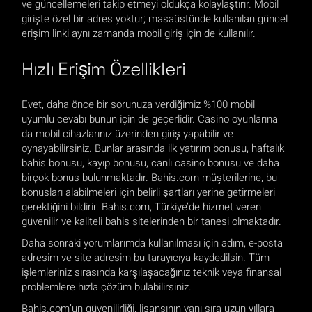
ve güncellemeleri takip etmeyi oldukça kolaylaştırır. Mobil
girişte özel bir adres yoktur; masaüstünde kullanılan güncel
erişim linki aynı zamanda mobil giriş için de kullanılır.
Hızlı Erişim Özellikleri
Evet, daha önce bir sorunuza verdiğimiz %100 mobil
uyumlu cevabı bunun için de geçerlidir. Casino oyunlarına
da mobil cihazlarınız üzerinden giriş yapabilir ve
oynayabilirsiniz. Bunlar arasında ilk yatırım bonusu, haftalık
bahis bonusu, kayıp bonusu, canlı casino bonusu ve daha
birçok bonus bulunmaktadır. Bahis.com müşterilerine, bu
bonusları alabilmeleri için belirli şartları yerine getirmeleri
gerektiğini bildirir. Bahis.com, Türkiye’de hizmet veren
güvenilir ve kaliteli bahis sitelerinden bir tanesi olmaktadır.
Daha sonraki yorumlarımda kullanılması için adım, e-posta
adresim ve site adresim bu tarayıcıya kaydedilsin. Tüm
işlemleriniz sırasında karşılaşacağınız teknik veya finansal
problemlere hızla çözüm bulabilirsiniz.
Bahis.com’un güvenilirliği, lisansının yanı sıra uzun yıllara