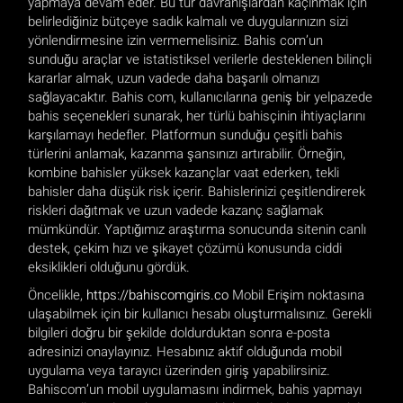
yapmaya devam eder. Bu tür davranışlardan kaçınmak için
belirlediğiniz bütçeye sadık kalmalı ve duygularınızın sizi
yönlendirmesine izin vermemelisiniz. Bahis com’un
sunduğu araçlar ve istatistiksel verilerle desteklenen bilinçli
kararlar almak, uzun vadede daha başarılı olmanızı
sağlayacaktır. Bahis com, kullanıcılarına geniş bir yelpazede
bahis seçenekleri sunarak, her türlü bahisçinin ihtiyaçlarını
karşılamayı hedefler. Platformun sunduğu çeşitli bahis
türlerini anlamak, kazanma şansınızı artırabilir. Örneğin,
kombine bahisler yüksek kazançlar vaat ederken, tekli
bahisler daha düşük risk içerir. Bahislerinizi çeşitlendirerek
riskleri dağıtmak ve uzun vadede kazanç sağlamak
mümkündür. Yaptığımız araştırma sonucunda sitenin canlı
destek, çekim hızı ve şikayet çözümü konusunda ciddi
eksiklikleri olduğunu gördük.
Öncelikle,
https://bahiscomgiris.co
Mobil Erişim noktasına
ulaşabilmek için bir kullanıcı hesabı oluşturmalısınız. Gerekli
bilgileri doğru bir şekilde doldurduktan sonra e-posta
adresinizi onaylayınız. Hesabınız aktif olduğunda mobil
uygulama veya tarayıcı üzerinden giriş yapabilirsiniz.
Bahiscom’un mobil uygulamasını indirmek, bahis yapmayı