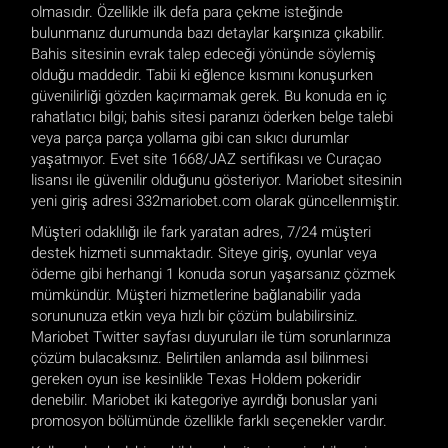
olmasıdır. Özellikle ilk defa para çekme isteğinde
bulunmanız durumunda bazı detaylar karşınıza çıkabilir.
Bahis sitesinin evrak talep edeceği yönünde söylemiş
olduğu maddedir. Tabii ki eğlence kısmını konuşurken
güvenilirliği gözden kaçırmamak gerek. Bu konuda en iç
rahatlatıcı bilgi; bahis sitesi paranızı öderken belge talebi
veya parça parça yollama gibi can sıkıcı durumlar
yaşatmıyor. Evet site 1668/JAZ sertifikası ve Curaçao
lisansı ile güvenilir olduğunu gösteriyor. Mariobet sitesinin
yeni giriş adresi 332mariobet.com olarak güncellenmiştir.
Müşteri odaklılığı ile fark yaratan adres, 7/24 müşteri
destek hizmeti sunmaktadır. Siteye giriş, oyunlar veya
ödeme gibi herhangi 1 konuda sorun yaşarsanız çözmek
mümkündür. Müşteri hizmetlerine bağlanabilir yada
sorununuza etkin veya hızlı bir çözüm bulabilirsiniz.
Mariobet Twitter sayfası duyuruları ile tüm sorunlarınıza
çözüm bulacaksınız. Belirtilen anlamda asıl bilinmesi
gereken oyun ise kesinlikle Texas Holdem pokeridir
denebilir. Mariobet iki kategoriye ayırdığı bonuslar yani
promosyon bölümünde özellikle farklı seçenekler vardır.