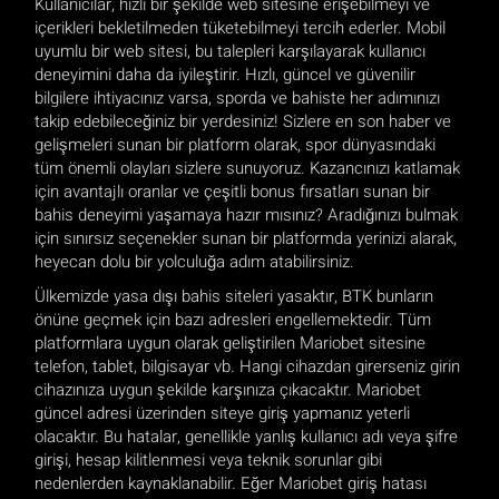
Kullanıcılar, hızlı bir şekilde web sitesine erişebilmeyi ve
içerikleri bekletilmeden tüketebilmeyi tercih ederler. Mobil
uyumlu bir web sitesi, bu talepleri karşılayarak kullanıcı
deneyimini daha da iyileştirir. Hızlı, güncel ve güvenilir
bilgilere ihtiyacınız varsa, sporda ve bahiste her adımınızı
takip edebileceğiniz bir yerdesiniz! Sizlere en son haber ve
gelişmeleri sunan bir platform olarak, spor dünyasındaki
tüm önemli olayları sizlere sunuyoruz. Kazancınızı katlamak
için avantajlı oranlar ve çeşitli bonus fırsatları sunan bir
bahis deneyimi yaşamaya hazır mısınız? Aradığınızı bulmak
için sınırsız seçenekler sunan bir platformda yerinizi alarak,
heyecan dolu bir yolculuğa adım atabilirsiniz.
Ülkemizde yasa dışı bahis siteleri yasaktır, BTK bunların
önüne geçmek için bazı adresleri engellemektedir. Tüm
platformlara uygun olarak geliştirilen Mariobet sitesine
telefon, tablet, bilgisayar vb. Hangi cihazdan girerseniz girin
cihazınıza uygun şekilde karşınıza çıkacaktır. Mariobet
güncel adresi üzerinden siteye giriş yapmanız yeterli
olacaktır. Bu hatalar, genellikle yanlış kullanıcı adı veya şifre
girişi, hesap kilitlenmesi veya teknik sorunlar gibi
nedenlerden kaynaklanabilir. Eğer Mariobet giriş hatası