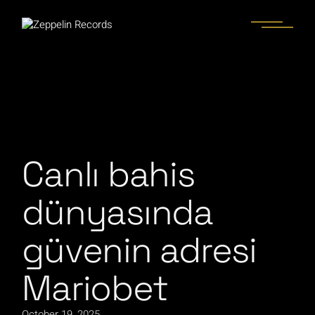
Skip
to
the
content
pari
Canlı bahis
dünyasında
güvenin adresi
Mariobet
October 19, 2025