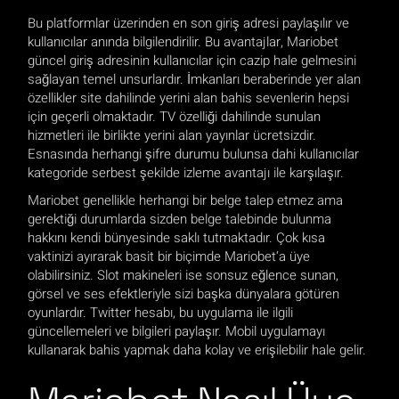
Bu platformlar üzerinden en son giriş adresi paylaşılır ve
kullanıcılar anında bilgilendirilir. Bu avantajlar, Mariobet
güncel giriş adresinin kullanıcılar için cazip hale gelmesini
sağlayan temel unsurlardır. İmkanları beraberinde yer alan
özellikler site dahilinde yerini alan bahis sevenlerin hepsi
için geçerli olmaktadır. TV özelliği dahilinde sunulan
hizmetleri ile birlikte yerini alan yayınlar ücretsizdir.
Esnasında herhangi şifre durumu bulunsa dahi kullanıcılar
kategoride serbest şekilde izleme avantajı ile karşılaşır.
Mariobet genellikle herhangi bir belge talep etmez ama
gerektiği durumlarda sizden belge talebinde bulunma
hakkını kendi bünyesinde saklı tutmaktadır. Çok kısa
vaktinizi ayırarak basit bir biçimde Mariobet‘a üye
olabilirsiniz. Slot makineleri ise sonsuz eğlence sunan,
görsel ve ses efektleriyle sizi başka dünyalara götüren
oyunlardır. Twitter hesabı, bu uygulama ile ilgili
güncellemeleri ve bilgileri paylaşır. Mobil uygulamayı
kullanarak bahis yapmak daha kolay ve erişilebilir hale gelir.