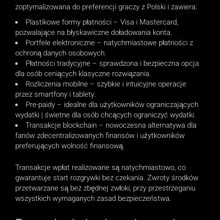
zoptymalizowana do preferencji graczy z Polski i zawiera:
Plastikowe formy płatności – Visa i Mastercard,
pozwalające na błyskawiczne doładowania konta.
Portfele elektroniczne – natychmiastowe płatności z
ochroną danych osobowych.
Płatności tradycyjne – sprawdzona i bezpieczna opcja
dla osób ceniących klasyczne rozwiązania.
Rozliczenia mobilne – szybkie i intuicyjne operacje
przez smartfony i tablety.
Pre-paidy – idealne dla użytkowników ograniczających
wydatki | świetne dla osób chcących ograniczyć wydatki.
Transakcje blockchain – nowoczesna alternatywa dla
fanów zdecentralizowanych finansów i użytkowników
preferujących wolność finansową.
Transakcje wpłat realizowane są natychmiastowo, co
gwarantuje start rozgrywki bez czekania. Zwroty środków
przetwarzane są bez zbędnej zwłoki, przy przestrzeganiu
wszystkich wymaganych zasad bezpieczeństwa.