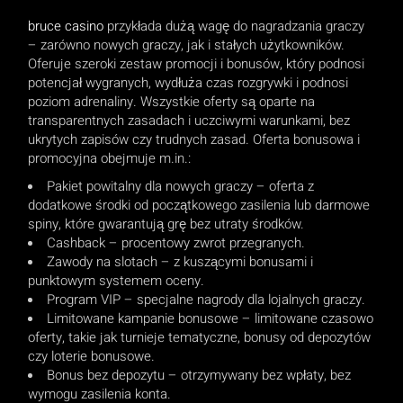
bruce casino
przykłada dużą wagę do nagradzania graczy
– zarówno nowych graczy, jak i stałych użytkowników.
Oferuje szeroki zestaw promocji i bonusów, który podnosi
potencjał wygranych, wydłuża czas rozgrywki i podnosi
poziom adrenaliny. Wszystkie oferty są oparte na
transparentnych zasadach i uczciwymi warunkami, bez
ukrytych zapisów czy trudnych zasad. Oferta bonusowa i
promocyjna obejmuje m.in.:
Pakiet powitalny dla nowych graczy – oferta z
dodatkowe środki od początkowego zasilenia lub darmowe
spiny, które gwarantują grę bez utraty środków.
Cashback – procentowy zwrot przegranych.
Zawody na slotach – z kuszącymi bonusami i
punktowym systemem oceny.
Program VIP – specjalne nagrody dla lojalnych graczy.
Limitowane kampanie bonusowe – limitowane czasowo
oferty, takie jak turnieje tematyczne, bonusy od depozytów
czy loterie bonusowe.
Bonus bez depozytu – otrzymywany bez wpłaty, bez
wymogu zasilenia konta.