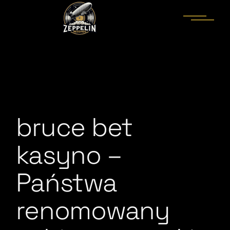
Skip
to
the
content
paribahis
bahs
bruce bet
kasyno –
Państwa
renomowany