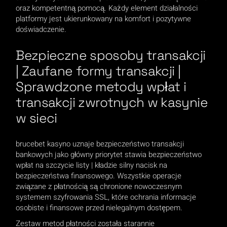
oraz kompetentną pomocą. Każdy element działalności
platformy jest ukierunkowany na komfort i pozytywne
doświadczenie.
Bezpieczne sposoby transakcji
| Zaufane formy transakcji |
Sprawdzone metody wpłat i
transakcji zwrotnych w kasynie
w sieci
brucebet kasyno uznaje bezpieczeństwo transakcji
bankowych jako główny priorytet stawia bezpieczeństwo
wpłat na szczycie listy | kładzie silny nacisk na
bezpieczeństwa finansowego. Wszystkie operacje
związane z płatnością są chronione nowoczesnym
systemem szyfrowania SSL, które ochrania informacje
osobiste i finansowe przed nielegalnym dostępem.
Zestaw metod płatności została starannie