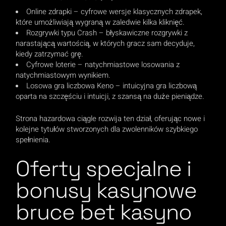
Online zdrapki – cyfrowe wersje klasycznych zdrapek,
które umożliwiają wygraną w zaledwie kilka kliknięć.
Rozgrywki typu Crash – błyskawiczne rozgrywki z
narastającą wartością, w których gracz sam decyduje,
kiedy zatrzymać grę.
Cyfrowe loterie – natychmiastowe losowania z
natychmiastowym wynikiem.
Losowa gra liczbowa Keno – intuicyjna gra liczbową
oparta na szczęściu i intuicji, z szansą na duże pieniądze.
Strona hazardowa ciągle rozwija ten dział, oferując nowe i
kolejne tytułów stworzonych dla zwolenników szybkiego
spełnienia.
Oferty specjalne i
bonusy kasynowe
bruce bet kasyno