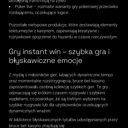
bezbłędną transmisją na żywo.
Poker live – rozmaite warianty gry pokerowej przeciwko
rozdającemu, oczekujące logice.
Pozostałe nietypowe produkcje, które zestawiają elementy
teleturniejów z kasynem, zapewniają kreatywne i
rozrywkowe spojrzenie do hazardu w czasie rzeczywistym.
Gry instant win – szybka gra i
błyskawiczne emocje
Z myślą o miłośników gier, lubiących dynamiczne tempo
oraz momentalne rozstrzygnięcia, bruce bet kasyno
zaprezentowało osobną kolekcję szybkich gier. Te gry
odznaczają się krótkim czasem rozgrywki i szybkimi
wypłatami, co powoduje, że są trafnym wyborem na
szybkie rozgrywki lub dla użytkowników oczekujących
dynamicznych wrażeń.
W bibliotece błyskawicznych tytułów udostępnianych przez
bruce bet kasyno znajdują się: