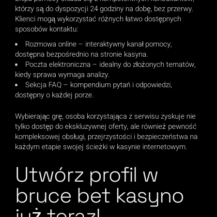
którzy są do dyspozycji 24 godziny na dobę, bez przerwy.
Klienci mogą wykorzystać różnych łatwo dostępnych
sposobów kontaktu:
Rozmowa online – interaktywny kanał pomocy,
dostępna bezpośrednio na stronie kasyna.
Poczta elektroniczna – idealny do złożonych tematów,
kiedy sprawa wymaga analizy.
Sekcja FAQ – kompendium pytań i odpowiedzi,
dostępny o każdej porze.
Wybierając grę, osoba korzystająca z serwisu zyskuje nie
tylko dostęp do ekskluzywnej oferty, ale również pewność
kompleksowej obsługi, przejrzystości i bezpieczeństwa na
każdym etapie swojej ścieżki w kasynie internetowym.
Utwórz profil w
bruce bet kasyno
już teraz!