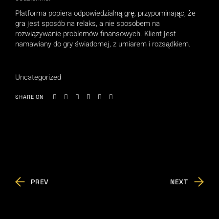
Platforma popiera odpowiedzialną grę, przypominając, że
gra jest sposób na relaks, a nie sposobem na
rozwiązywanie problemów finansowych. Klient jest
namawiany do gry świadomej, z umiarem i rozsądkiem.
Uncategorized
SHARE ON
PREV
NEXT