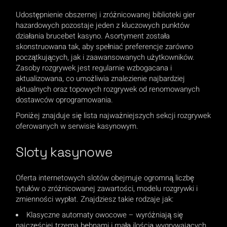
Udostępnienie obszernej i zróżnicowanej biblioteki gier
hazardowych pozostaje jeden z kluczowych punktów
działania brucebet kasyno. Asortyment została
skonstruowana tak, aby spełniać preferencje zarówno
początkujących, jak i zaawansowanych użytkowników.
Zasoby rozgrywek jest regularnie wzbogacana i
aktualizowana, co umożliwia znalezienie najbardziej
aktualnych oraz topowych rozgrywek od renomowanych
dostawców oprogramowania.
Poniżej znajduje się lista najważniejszych sekcji rozgrywek
oferowanych w serwisie kasynowym.
Sloty kasynowe
Oferta internetowych slotów obejmuje ogromną liczbę
tytułów o zróżnicowanej zawartości, modelu rozgrywki i
zmienności wypłat. Znajdziesz takie rodzaje jak:
Klasyczne automaty owocowe – wyróżniają się
najczęściej trzema bębnami i małą ilością wygrywających