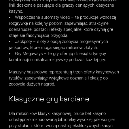
linii, doskonale pasujące dla graczy ceniących klasyczne
kasyno.
Współczesne automaty video – te produkcje wznoszą
rozgrywkę na kolejny poziom, zapewniając atrakcyjne
scenariusze, postaci i efekty specjalne, które czynią grę
staje się fascynującą przygodą.
Jackpoty – sloty z opcją zdobycia progresywnych
jackpotów, które mogą sięgać milionów złotych.
Gry Megaways – te gry oferują dziesiątki tysięcy
kombinacji i unikalną rozgrywkę podczas każdej gry.
Maszyny hazardowe reprezentują trzon oferty kasynowych
tytułów, zapewniając wyjątkowe doznania i okazję do
zdobycia dużych nagród.
Klasyczne gry karciane
Dla miłośników klasyki kasynowej, bruce bet kasyno
udostępniło rozbudowaną bibliotekę wysokiej jakości gier
przy stołach, które tworzą nastrój ekskluzywnych kasyn.