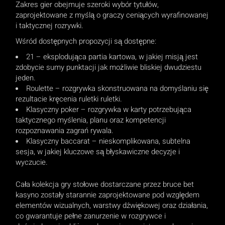
Zakres gier obejmuje szeroki wybór tytułów,
zaprojektowane z myślą o graczy ceniących wyrafinowanej
i taktycznej rozrywki.
Wśród dostępnych propozycji są dostępne:
21 – eksplodująca partia kartowa, w jakiej misją jest
zdobycie sumy punktacji jak możliwie bliskiej dwudziestu
jeden.
Roulette – rozgrywka skonstruowana na domyślaniu się
rezultacie kręcenia ruletki ruletki.
Klasyczny poker – rozgrywka w karty potrzebująca
taktycznego myślenia, planu oraz kompetencji
rozpoznawania zagrań rywala.
Klasyczny baccarat – nieskomplikowana, subtelna
sesja, w jakiej kluczowe są błyskawiczne decyzje i
wyczucie.
Cała kolekcja gry stołowe dostarczane przez bruce bet
kasyno zostały starannie zaprojektowane pod względem
elementów wizualnych, warstwy dźwiękowej oraz działania,
co gwarantuje pełne zanurzenie w rozgrywce i