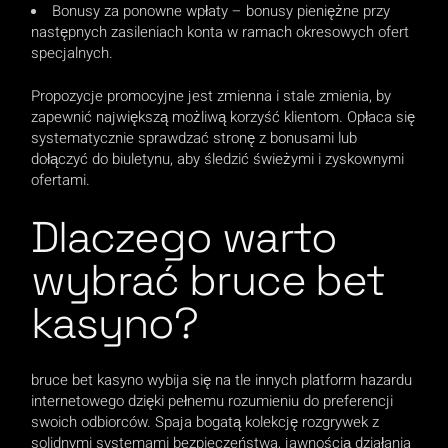
Bonusy za ponowne wpłaty – bonusy pieniężne przy
następnych zasileniach konta w ramach okresowych ofert
specjalnych.
Propozycje promocyjne jest zmienna i stale zmienia, by
zapewnić największą możliwą korzyść klientom. Opłaca się
systematycznie sprawdzać stronę z bonusami lub
dołączyć do biuletynu, aby śledzić świeżymi i zyskownymi
ofertami.
Dlaczego warto
wybrać bruce bet
kasyno?
bruce bet kasyno wybija się na tle innych platform hazardu
internetowego dzięki pełnemu rozumieniu do preferencji
swoich odbiorców. Spaja bogatą kolekcję rozgrywek z
solidnymi systemami bezpieczeństwa, jawnością działania