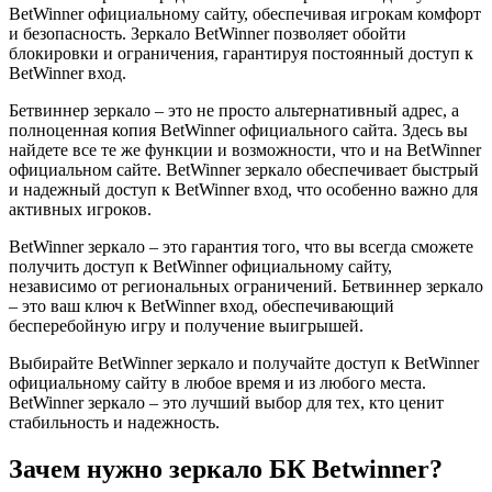
BetWinner официальному сайту, обеспечивая игрокам комфорт
и безопасность. Зеркало BetWinner позволяет обойти
блокировки и ограничения, гарантируя постоянный доступ к
BetWinner вход.
Бетвиннер зеркало – это не просто альтернативный адрес, а
полноценная копия BetWinner официального сайта. Здесь вы
найдете все те же функции и возможности, что и на BetWinner
официальном сайте. BetWinner зеркало обеспечивает быстрый
и надежный доступ к BetWinner вход, что особенно важно для
активных игроков.
BetWinner зеркало – это гарантия того, что вы всегда сможете
получить доступ к BetWinner официальному сайту,
независимо от региональных ограничений. Бетвиннер зеркало
– это ваш ключ к BetWinner вход, обеспечивающий
бесперебойную игру и получение выигрышей.
Выбирайте BetWinner зеркало и получайте доступ к BetWinner
официальному сайту в любое время и из любого места.
BetWinner зеркало – это лучший выбор для тех, кто ценит
стабильность и надежность.
Зачем нужно зеркало БК Betwinner?