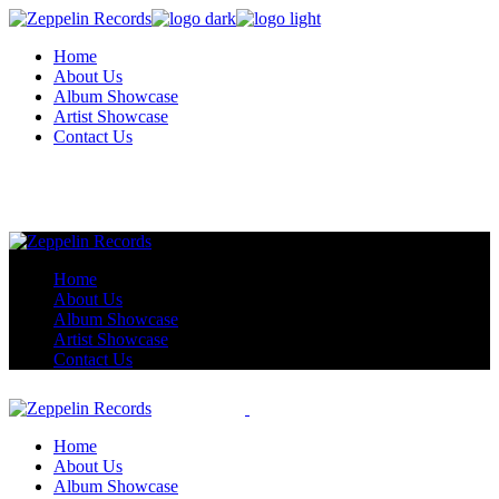
Skip
to
Home
the
About Us
content
Album Showcase
Artist Showcase
Contact Us
Home
About Us
Album Showcase
Artist Showcase
Contact Us
Home
About Us
Album Showcase