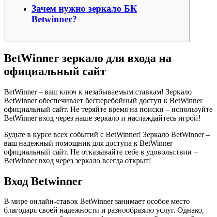
Зачем нужно зеркало БК
Betwinner?
BetWinner зеркало для входа на
официальный сайт
BetWinner – ваш ключ к незабываемым ставкам! Зеркало
BetWinner обеспечивает бесперебойный доступ к BetWinner
официальный сайт. Не теряйте время на поиски – используйте
BetWinner вход через наше зеркало и наслаждайтесь игрой!
Будьте в курсе всех событий с BetWinner! Зеркало BetWinner –
ваш надежный помощник для доступа к BetWinner
официальный сайт. Не отказывайте себе в удовольствии –
BetWinner вход через зеркало всегда открыт!
Вход Betwinner
В мире онлайн-ставок BetWinner занимает особое место
благодаря своей надежности и разнообразию услуг. Однако,