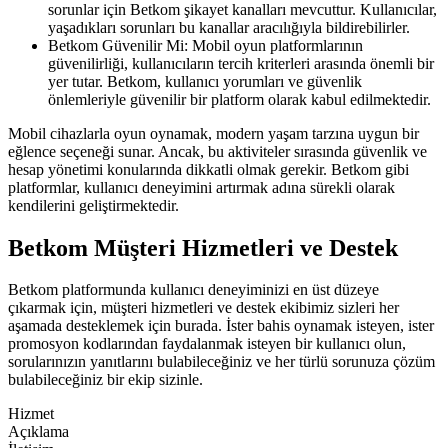
sorunlar için Betkom şikayet kanalları mevcuttur. Kullanıcılar,
yaşadıkları sorunları bu kanallar aracılığıyla bildirebilirler.
Betkom Güvenilir Mi: Mobil oyun platformlarının
güvenilirliği, kullanıcıların tercih kriterleri arasında önemli bir
yer tutar. Betkom, kullanıcı yorumları ve güvenlik
önlemleriyle güvenilir bir platform olarak kabul edilmektedir.
Mobil cihazlarla oyun oynamak, modern yaşam tarzına uygun bir
eğlence seçeneği sunar. Ancak, bu aktiviteler sırasında güvenlik ve
hesap yönetimi konularında dikkatli olmak gerekir. Betkom gibi
platformlar, kullanıcı deneyimini artırmak adına sürekli olarak
kendilerini geliştirmektedir.
Betkom Müşteri Hizmetleri ve Destek
Betkom platformunda kullanıcı deneyiminizi en üst düzeye
çıkarmak için, müşteri hizmetleri ve destek ekibimiz sizleri her
aşamada desteklemek için burada. İster bahis oynamak isteyen, ister
promosyon kodlarından faydalanmak isteyen bir kullanıcı olun,
sorularınızın yanıtlarını bulabileceğiniz ve her türlü sorunuza çözüm
bulabileceğiniz bir ekip sizinle.
Hizmet
Açıklama