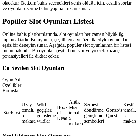
olacaktır. Betkom bahis seçenekleri geniş olduğu için, çeşitli sporlar
ve oyunlar üzerine bahis yapma imkanı sunar.
Popüler Slot Oyunları Listesi
Online bahis platformlarında, slot oyunları her zaman büyük ilgi
toplamaktadır. Bu oyunlar, çeşitli tema ve özellikleriyle oyunculara
eşsiz bir deneyim sunar. Aşağıda, popüler slot oyunlarının bir listesi
bulunmaktadır. Bu oyunlar, çeşitli bonuslar ve yüksek kazanç
potansiyelleri ile dikkat çeker.
En Sevilen Slot Oyunları
Oyun Adı
Özellikler
Bonuslar
Antik
Uzay
Wild
Serbest
Keşif
Book
Mısır
temalı,
geçişler,
döndürme,
Gonzo’s
temalı,
Starburst
of
temalı,
5
genişleme
genişleme
Quest
5
Dead
5
makara
wildlar
sembolleri
makar
makara