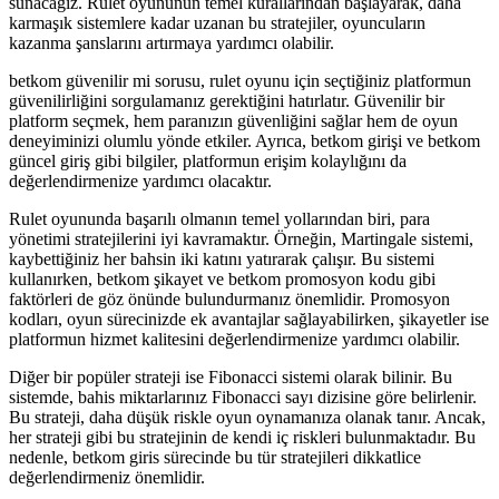
sunacağız. Rulet oyununun temel kurallarından başlayarak, daha
karmaşık sistemlere kadar uzanan bu stratejiler, oyuncuların
kazanma şanslarını artırmaya yardımcı olabilir.
betkom güvenilir mi sorusu, rulet oyunu için seçtiğiniz platformun
güvenilirliğini sorgulamanız gerektiğini hatırlatır. Güvenilir bir
platform seçmek, hem paranızın güvenliğini sağlar hem de oyun
deneyiminizi olumlu yönde etkiler. Ayrıca, betkom girişi ve betkom
güncel giriş gibi bilgiler, platformun erişim kolaylığını da
değerlendirmenize yardımcı olacaktır.
Rulet oyununda başarılı olmanın temel yollarından biri, para
yönetimi stratejilerini iyi kavramaktır. Örneğin, Martingale sistemi,
kaybettiğiniz her bahsin iki katını yatırarak çalışır. Bu sistemi
kullanırken, betkom şikayet ve betkom promosyon kodu gibi
faktörleri de göz önünde bulundurmanız önemlidir. Promosyon
kodları, oyun sürecinizde ek avantajlar sağlayabilirken, şikayetler ise
platformun hizmet kalitesini değerlendirmenize yardımcı olabilir.
Diğer bir popüler strateji ise Fibonacci sistemi olarak bilinir. Bu
sistemde, bahis miktarlarınız Fibonacci sayı dizisine göre belirlenir.
Bu strateji, daha düşük riskle oyun oynamanıza olanak tanır. Ancak,
her strateji gibi bu stratejinin de kendi iç riskleri bulunmaktadır. Bu
nedenle, betkom giris sürecinde bu tür stratejileri dikkatlice
değerlendirmeniz önemlidir.