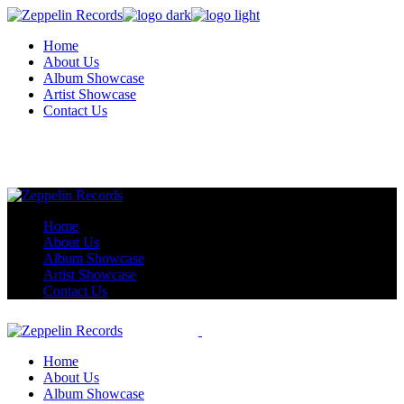
Skip
to
Home
the
About Us
content
Album Showcase
Artist Showcase
Contact Us
Home
About Us
Album Showcase
Artist Showcase
Contact Us
Home
About Us
Album Showcase