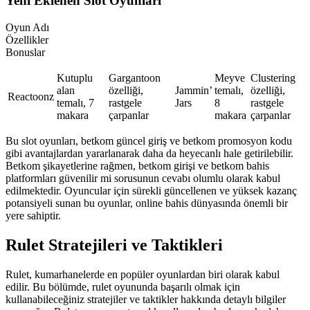
Yeni Eklenen Slot Oyunları
Oyun Adı
Özellikler
Bonuslar
Kutuplu
Gargantoon
Meyve
Clustering
alan
özelliği,
Jammin’
temalı,
özelliği,
Reactoonz
temalı, 7
rastgele
Jars
8
rastgele
makara
çarpanlar
makara
çarpanlar
Bu slot oyunları, betkom güncel giriş ve betkom promosyon kodu
gibi avantajlardan yararlanarak daha da heyecanlı hale getirilebilir.
Betkom şikayetlerine rağmen, betkom girişi ve betkom bahis
platformları güvenilir mi sorusunun cevabı olumlu olarak kabul
edilmektedir. Oyuncular için sürekli güncellenen ve yüksek kazanç
potansiyeli sunan bu oyunlar, online bahis dünyasında önemli bir
yere sahiptir.
Rulet Stratejileri ve Taktikleri
Rulet, kumarhanelerde en popüler oyunlardan biri olarak kabul
edilir. Bu bölümde, rulet oyununda başarılı olmak için
kullanabileceğiniz stratejiler ve taktikler hakkında detaylı bilgiler