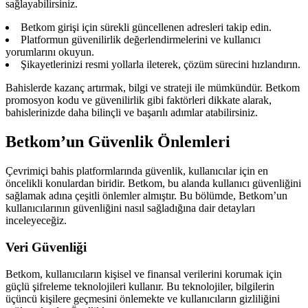
sağlayabilirsiniz.
Betkom girişi için sürekli güncellenen adresleri takip edin.
Platformun güvenilirlik değerlendirmelerini ve kullanıcı
yorumlarını okuyun.
Şikayetlerinizi resmi yollarla ileterek, çözüm sürecini hızlandırın.
Bahislerde kazanç artırmak, bilgi ve strateji ile mümkündür. Betkom
promosyon kodu ve güvenilirlik gibi faktörleri dikkate alarak,
bahislerinizde daha bilinçli ve başarılı adımlar atabilirsiniz.
Betkom’un Güvenlik Önlemleri
Çevrimiçi bahis platformlarında güvenlik, kullanıcılar için en
öncelikli konulardan biridir. Betkom, bu alanda kullanıcı güvenliğini
sağlamak adına çeşitli önlemler almıştır. Bu bölümde, Betkom’un
kullanıcılarının güvenliğini nasıl sağladığına dair detayları
inceleyeceğiz.
Veri Güvenliği
Betkom, kullanıcıların kişisel ve finansal verilerini korumak için
güçlü şifreleme teknolojileri kullanır. Bu teknolojiler, bilgilerin
üçüncü kişilere geçmesini önlemekte ve kullanıcıların gizliliğini