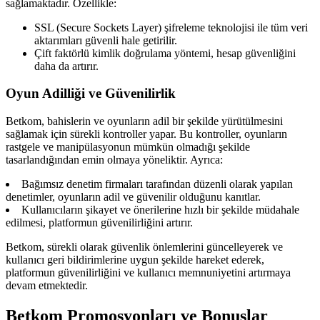
sağlamaktadır. Özellikle:
SSL (Secure Sockets Layer) şifreleme teknolojisi ile tüm veri
aktarımları güvenli hale getirilir.
Çift faktörlü kimlik doğrulama yöntemi, hesap güvenliğini
daha da artırır.
Oyun Adilliği ve Güvenilirlik
Betkom, bahislerin ve oyunların adil bir şekilde yürütülmesini
sağlamak için sürekli kontroller yapar. Bu kontroller, oyunların
rastgele ve manipülasyonun mümkün olmadığı şekilde
tasarlandığından emin olmaya yöneliktir. Ayrıca:
Bağımsız denetim firmaları tarafından düzenli olarak yapılan
denetimler, oyunların adil ve güvenilir olduğunu kanıtlar.
Kullanıcıların şikayet ve önerilerine hızlı bir şekilde müdahale
edilmesi, platformun güvenilirliğini artırır.
Betkom, sürekli olarak güvenlik önlemlerini güncelleyerek ve
kullanıcı geri bildirimlerine uygun şekilde hareket ederek,
platformun güvenilirliğini ve kullanıcı memnuniyetini artırmaya
devam etmektedir.
Betkom Promosyonları ve Bonuslar