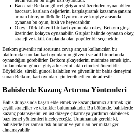
tercih edilen bir diğer kart oyunudur.
Baccarat: Betkom güncel giriş adresi üzerinden oynanabilen
baccarat, kartların değerlerini karşılaştırarak kazanma şansını
artıran bir oyun türüdür. Oyuncular ve krupiye arasında
oynanan bu oyun, hızlı ve heyecanlıdır.
Okey: Türk kökenli bir kart oyunu olan okey, Betkom girişi
üzerinden kolayca oynanabilir. Gruplar halinde oynanan okey,
strateji ve taktik ön planda olan popüler bir seçenektir.
Betkom güvenilir mi sorusuna cevap arayan kullanıcılar, bu
platformda sunulan kart oyunlarının güvenli ve adil bir ortamda
oynandığını görebilirler. Betkom şikayetlerini minimize etmek için,
kullanıcıların güncel giriş adreslerini takip etmeleri önemlidir.
Böylelikle, sürekli güncel kalabilen ve güvenilir bir bahis deneyimi
sunan Betkom, kart oyunları için tercih edilen bir adrestir.
Bahislerde Kazanç Artırma Yöntemleri
Bahis dünyasında başarı elde etmek ve kazançlarımızı artırmak için
çeşitli stratejiler ve teknikler bulunmaktadır. Bu bölümde, bahislerde
kazanç potansiyelini en üst düzeye çıkarmaya yardımcı olabilecek
bazı temel yöntemleri inceleyeceğiz. Unutmamak gerekir ki,
bahislerde her zaman risk bulunur ve yatırılan her miktar geri
alınamayabilir.