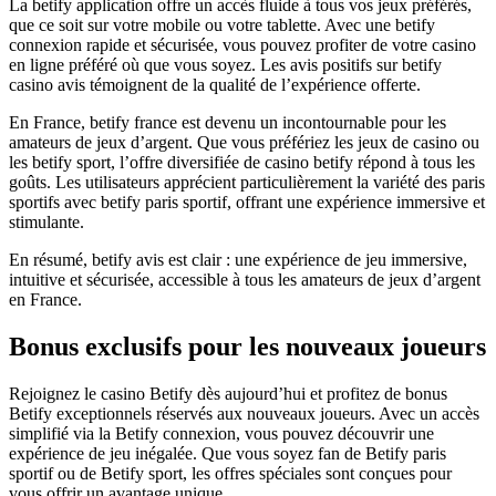
La betify application offre un accès fluide à tous vos jeux préférés,
que ce soit sur votre mobile ou votre tablette. Avec une betify
connexion rapide et sécurisée, vous pouvez profiter de votre casino
en ligne préféré où que vous soyez. Les avis positifs sur betify
casino avis témoignent de la qualité de l’expérience offerte.
En France, betify france est devenu un incontournable pour les
amateurs de jeux d’argent. Que vous préfériez les jeux de casino ou
les betify sport, l’offre diversifiée de casino betify répond à tous les
goûts. Les utilisateurs apprécient particulièrement la variété des paris
sportifs avec betify paris sportif, offrant une expérience immersive et
stimulante.
En résumé, betify avis est clair : une expérience de jeu immersive,
intuitive et sécurisée, accessible à tous les amateurs de jeux d’argent
en France.
Bonus exclusifs pour les nouveaux joueurs
Rejoignez le casino Betify dès aujourd’hui et profitez de bonus
Betify exceptionnels réservés aux nouveaux joueurs. Avec un accès
simplifié via la Betify connexion, vous pouvez découvrir une
expérience de jeu inégalée. Que vous soyez fan de Betify paris
sportif ou de Betify sport, les offres spéciales sont conçues pour
vous offrir un avantage unique.