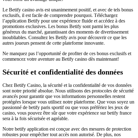
Le Betify casino avis est unanimement positif, et avec de tels bonus
exclusifs, il est facile de comprendre pourquoi. Téléchargez
l’application Betify pour une expérience fluide et accédez à des
promotions exclusives. Les bonus Betify sont parmi les plus
généreux du marché, garantissant des moments de divertissement
inoubliables. Consultez les Betify avis pour découvrir ce que les
autres joueurs pensent de cette plateforme innovante.
Ne manquez pas l’opportunité de profiter de ces bonus exclusifs et
commencez votre aventure au Betify casino dès maintenant!
Sécurité et confidentialité des données
Chez Betify Casino, la sécurité et la confidentialité de vos données
sont notre priorité absolue. Nous utilisons des protocoles de sécurité
avancés pour garantir que vos informations personnelles restent
protégées lorsque vous utilisez notre plateforme. Que vous soyez un
passionné de betify paris sportif ou que vous préfériez les jeux de
casino, vous pouvez être sûr que votre expérience sur betify france
sera à la fois sécurisée et agréable.
Notre betify application est conçue avec des mesures de protection
robustes pour empêcher tout accès non autorisé. De plus, nos