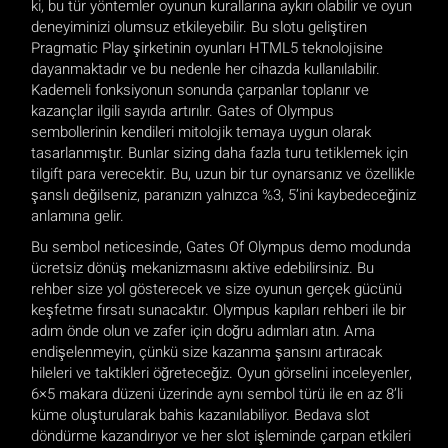
ki, bu tür yöntemler oyunun kurallarına aykırı olabilir ve oyun
deneyiminizi olumsuz etkileyebilir. Bu slotu geliştiren
Pragmatic Play şirketinin oyunları HTML5 teknolojisine
dayanmaktadır ve bu nedenle her cihazda kullanılabilir.
Kademeli fonksiyonun sonunda çarpanlar toplanır ve
kazançlar ilgili sayıda artırılır. Gates of Olympus
sembollerinin kendileri mitolojik temaya uygun olarak
tasarlanmıştır. Bunlar sizing daha fazla turu tetiklemek için
tilgift para verecektir. Bu, uzun bir tur oynarsanız ve özellikle
şanslı değilseniz, paranızın yalnızca %3, 5’ini kaybedeceğiniz
anlamına gelir.
Bu sembol neticesinde, Gates Of Olympus demo modunda
ücretsiz dönüş mekanizmasını aktive edebilirsiniz. Bu
rehber size yol gösterecek ve size oyunun gerçek gücünü
keşfetme fırsatı sunacaktır. Olympus kapıları rehberi ile bir
adım önde olun ve zafer için doğru adımları atın. Ama
endişelenmeyin, çünkü size kazanma şansını artıracak
hileleri ve taktikleri öğreteceğiz. Oyun görselini inceleyenler,
6×5 makara düzeni üzerinde aynı sembol türü ile en az 8’li
küme oluşturularak bahis kazanılabiliyor. Bedava slot
döndürme kazandırıyor ve her slot işleminde çarpan etkileri