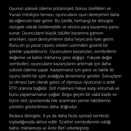
Oyunun yüksek ödeme potansiyeli, bonus özellikleri ve
Yunan mitolojisi teması, oyuncuların oyun deneyimini daha
da eğlenceli hale getirir. Bu özellik, herhangi bir dönüşte
rastgele olarak tetiklenebilir ve ekstra para kazanma şansı
sunar. Oyuncuların büyük ödüller kazanma şansını
artırırken, oyun deneyimlerini daha heyecanlı hale getirir.
Bunu en iyi yasal casino siteleri üzerinden güvenli bir
şekilde yapabilirsiniz. Oyuncuların kazançları, sembollerin
değerine ve bahis miktarına göre değişir. Yüksek değer
sembolleri, oyuncuların kazançlarını artırmak için daha
yüksek ödeme yapar. Kazanmanız için şans ve taktik ile
oyunu belirli bir spin aralığıyla denemeniz gerekir. Sonuçların
iyi olması tam olarak gates of olympus oyununun o anlık
RTP oranına bağlıdır. Slot makinesi hileye karşı korumalı ve
bunu yapamamanızı sağlar. Boşa geçen bir vakit kaybı ve
bizce slot oyunlarında hile aranması yerine taktiklerine
yönelim gösterilmesi daha doğrudur.
Bedava dönüşler, 4 ya da daha fazla spread sembolü
topladığınızda aktive edilir. Scatter sembollerinin sıklığı
bahis miktarınıza ve Ante Bet’i etkinleştirip