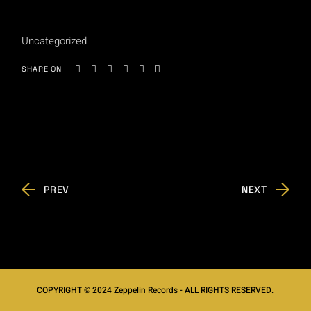
Uncategorized
SHARE ON
PREV
NEXT
COPYRIGHT © 2024 Zeppelin Records - ALL RIGHTS RESERVED.