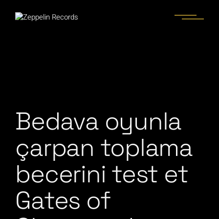
Skip
to
the
content
pari
Bedava oyunla
çarpan toplama
becerini test et
Gates of