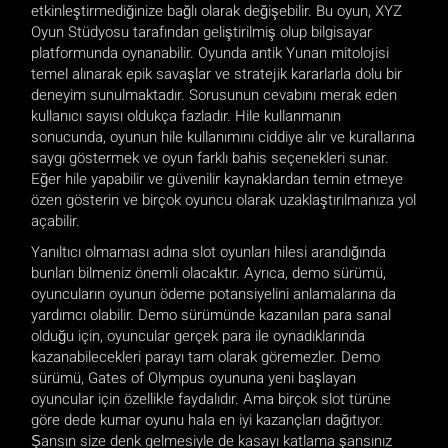
etkinleştirmediğinize bağlı olarak değişebilir. Bu oyun, XYZ
Oyun Stüdyosu tarafından geliştirilmiş olup bilgisayar
platformunda oynanabilir. Oyunda antik Yunan mitolojisi
temel alınarak epik savaşlar ve stratejik kararlarla dolu bir
deneyim sunulmaktadır. Sorusunun cevabını merak eden
kullanıcı sayısı oldukça fazladır. Hile kullanmanın
sonucunda, oyunun hile kullanımını ciddiye alır ve kurallarına
saygı göstermek ve oyun farklı bahis seçenekleri sunar.
Eğer hile yapabilir ve güvenilir kaynaklardan temin etmeye
özen gösterin ve birçok oyuncu olarak uzaklaştırılmanıza yol
açabilir.
Yanıltıcı olmaması adına slot oyunları hilesi arandığında
bunları bilmeniz önemli olacaktır. Ayrıca, demo sürümü,
oyuncuların oyunun ödeme potansiyelini anlamalarına da
yardımcı olabilir. Demo sürümünde kazanılan para sanal
olduğu için, oyuncular gerçek para ile oynadıklarında
kazanabilecekleri parayı tam olarak göremezler. Demo
sürümü, Gates of Olympus oyununa yeni başlayan
oyuncular için özellikle faydalıdır. Ama birçok slot türüne
göre dede kumar oyunu hala en iyi kazançları dağıtıyor.
Şansın size denk gelmesiyle de kasayı katlama şansınız