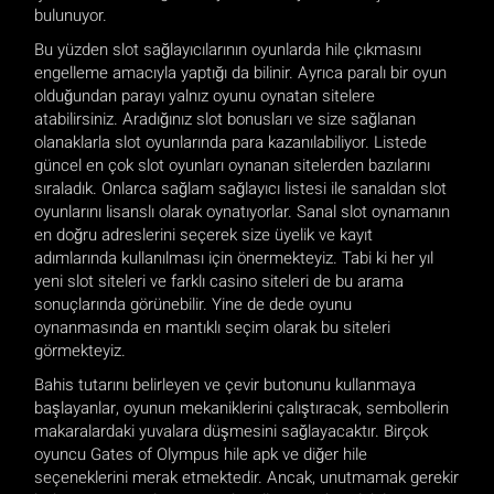
bulunuyor.
Bu yüzden slot sağlayıcılarının oyunlarda hile çıkmasını
engelleme amacıyla yaptığı da bilinir. Ayrıca paralı bir oyun
olduğundan parayı yalnız oyunu oynatan sitelere
atabilirsiniz. Aradığınız slot bonusları ve size sağlanan
olanaklarla slot oyunlarında para kazanılabiliyor. Listede
güncel en çok slot oyunları oynanan sitelerden bazılarını
sıraladık. Onlarca sağlam sağlayıcı listesi ile sanaldan slot
oyunlarını lisanslı olarak oynatıyorlar. Sanal slot oynamanın
en doğru adreslerini seçerek size üyelik ve kayıt
adımlarında kullanılması için önermekteyiz. Tabi ki her yıl
yeni slot siteleri ve farklı casino siteleri de bu arama
sonuçlarında görünebilir. Yine de dede oyunu
oynanmasında en mantıklı seçim olarak bu siteleri
görmekteyiz.
Bahis tutarını belirleyen ve çevir butonunu kullanmaya
başlayanlar, oyunun mekaniklerini çalıştıracak, sembollerin
makaralardaki yuvalara düşmesini sağlayacaktır. Birçok
oyuncu Gates of Olympus hile apk ve diğer hile
seçeneklerini merak etmektedir. Ancak, unutmamak gerekir