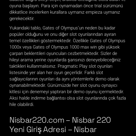
oyuna başlayın. Para için oynamadan önce trial sürümünü
dikkatlice incelerken kurallara uymanız empieza uymanız
gerekecektir.
Yukarıdaki tablo, Gates of Olympus’un neden bu kadar
popüler olduğunu ve onu diğer slot oyunlarından ayıran
temel özellikleri göstermektedir. Özellikle Gates of Olympus
1000x veya Gates of Olympus 1000 max win gibi yüksek
çarpan beklentileri oyuncuları cezbetmektedir. Sizler de
hileyi arama yerine oyunlarda şansınızı deneyebileceğiniz
taktikleri kullanmalısınız. Pragmatic Play slot oyunları
listesinde yer alan her oyun geçerlidir. Farklı slot
sağlayıcılarının oyunları da aynı yöntemlerle demo olarak
oynanabilmektedir. Günümüzde her slot oyunu oynayıcı
kitlesi için denemeyi yaptıran bir demo oyunu içermektedir.
Aksi halde indirme bağlantısı olsa slot oyunlarında çok fazla
hile olabilirdi.
Nisbar220.com – Nisbar 220
Yeni Giriş Adresi – Nisbar