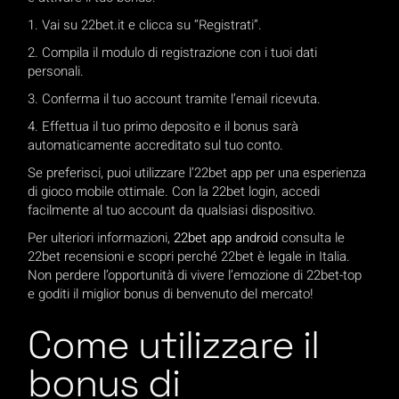
1. Vai su 22bet.it e clicca su “Registrati”.
2. Compila il modulo di registrazione con i tuoi dati
personali.
3. Conferma il tuo account tramite l’email ricevuta.
4. Effettua il tuo primo deposito e il bonus sarà
automaticamente accreditato sul tuo conto.
Se preferisci, puoi utilizzare l’22bet app per una esperienza
di gioco mobile ottimale. Con la 22bet login, accedi
facilmente al tuo account da qualsiasi dispositivo.
Per ulteriori informazioni,
22bet app android
consulta le
22bet recensioni e scopri perché 22bet è legale in Italia.
Non perdere l’opportunità di vivere l’emozione di 22bet-top
e goditi il miglior bonus di benvenuto del mercato!
Come utilizzare il
bonus di