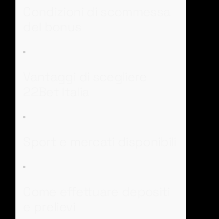
Condizioni di scommessa
del bonus
Vantaggi di scegliere
22Bet Italia
Sport e mercati disponibili
Come effettuare depositi
e prelievi