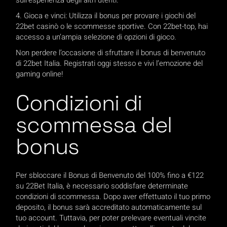
sull’esperienza degli altri utenti.
4. Gioca e vinci: Utilizza il bonus per provare i giochi del
22bet casinò o le scommesse sportive. Con 22bet-top, hai
accesso a un’ampia selezione di opzioni di gioco.
Non perdere l’occasione di sfruttare il bonus di benvenuto
di 22bet Italia. Registrati oggi stesso e vivi l’emozione del
gaming online!
Condizioni di
scommessa del
bonus
Per sbloccare il Bonus di Benvenuto del 100% fino a €122
su 22Bet Italia, è necessario soddisfare determinate
condizioni di scommessa. Dopo aver effettuato il tuo primo
deposito, il bonus sarà accreditato automaticamente sul
tuo account. Tuttavia, per poter prelevare eventuali vincite