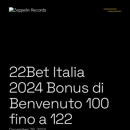
Skip
to
the
content
paribah
22Bet Italia
2024 Bonus di
Benvenuto 100
fino a 122
December 29, 2024