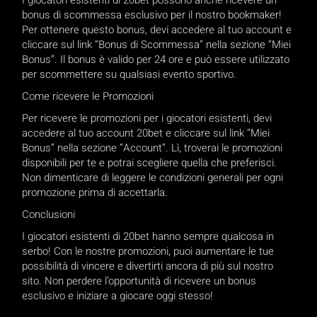
bonus di scommessa esclusivo per il nostro bookmaker!
Per ottenere questo bonus, devi accedere al tuo account e
cliccare sul link “Bonus di Scommessa” nella sezione “Miei
Bonus”. Il bonus è valido per 24 ore e può essere utilizzato
per scommettere su qualsiasi evento sportivo.
Come ricevere le Promozioni
Per ricevere le promozioni per i giocatori esistenti, devi
accedere al tuo account 20bet e cliccare sul link “Miei
Bonus” nella sezione “Account”. Lì, troverai le promozioni
disponibili per te e potrai scegliere quella che preferisci.
Non dimenticare di leggere le condizioni generali per ogni
promozione prima di accettarla.
Conclusioni
I giocatori esistenti di 20bet hanno sempre qualcosa in
serbo! Con le nostre promozioni, puoi aumentare le tue
possibilità di vincere e divertirti ancora di più sul nostro
sito. Non perdere l’opportunità di ricevere un bonus
esclusivo e iniziare a giocare oggi stesso!