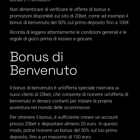
Non dimenticare di verificare le offerte di bonus e
promozioni disponibili sul sito di 20bet, come ad esempio il
bonus di benvenuto del 50% sul primo deposito fino a 100€.
Ricorda di leggere attentamente le condizioni generali e le
regole di gioco prima di iniziare a giocare.
Bonus di
Benvenuto
Il bonus di benvenuto è un’offerta speciale riservata ai
nuovi clienti di 20bet, che consente di ricevere un’offerta di
benvenuto in denaro contanti per iniziare la propria
avventura nel mondo delle scommesse.
Per ottenere il bonus, è sufficiente creare un account
presso 20bet e depositare almeno 20 euro. In questo
modo, potrai ricevere un bonus del 50% sul tuo primo
deposito, fino a un massimo di 100 euro.